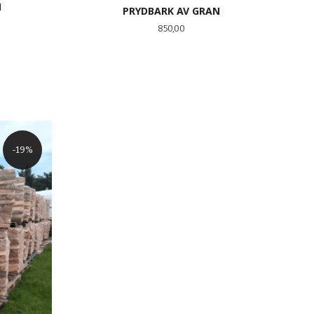
N
PRYDBARK AV GRAN
Pris
850,00
KJØP
-19%