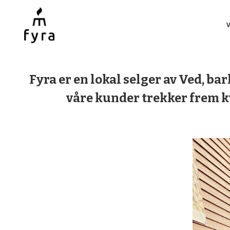
Gå
Lukk
PRODUKTER
til
innholdet
F
yra er en lokal selger av Ved, b
våre kunder trekker frem kva