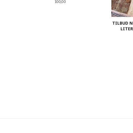
Pris
100,00
TILBUD N
LITER
KJØP