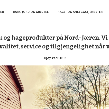
VED
BARK, JORD OG GJØDSEL
HAGE- OG ANLEGGSTJENESTER
ark og hageprodukter på Nord-Jæren. Vi 
litet, service og tilgjengelighet når v
Kjøp ved HER