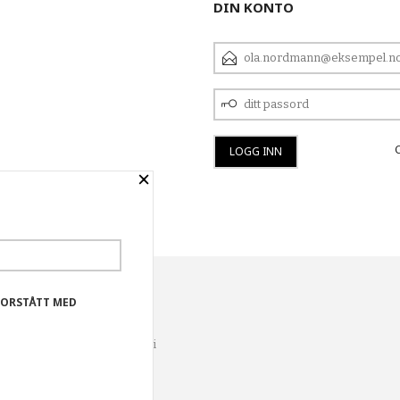
DIN KONTO
E-
POSTADRESSE
DITT
PASSORD
×
YHETSBREV
FORSTÅTT MED
lse og vi kan yte deg bedre
er og huske hva du har puttet i
r dette.
Les mer
eller
endre