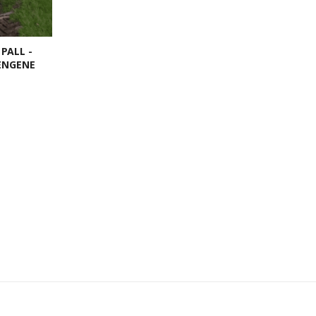
PALL -
PENGENE
batt