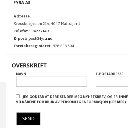
FYRA AS
Adresse:
Krossbergveien 21A, 4047 Hafrsfjord
Telefon:
94277149
E-post:
post@fyra.no
Foretaksregisteret:
926 838 504
OVERSKRIFT
NAVN
E-POSTADRESSE
FRAKT
KJØPSBETINGELSER
SIKKERHET OG PERSONVERN
N
JEG GODTAR AT DERE SENDER MEG NYHETSBREV, OG ER INN
VILKÅRENE FOR BRUK AV PERSONLIG INFORMASJON
(LES MER)
Vår nettbutikk bruker cookies slik at du får en bedre kjøpsoppleve
service. Vi bruker cookies hovedsaklig til å lagre innloggingsdetalj
handlekurven din. Fortsett å bruke siden som normalt om du godta
innstillinger for cookies.