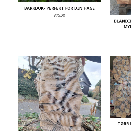
BARKDUK- PERFEKT FOR DIN HAGE
Pris
875,00
BLANDIN
MY
KJØP
TØRR 