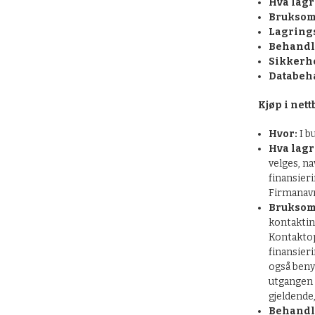
Hva lagr
Bruksom
Lagrings
Behandl
Sikkerhe
Databeha
Kjøp i net
Hvor:
I b
Hva lagr
velges, n
finansier
Firmanavn
Bruksom
kontaktin
Kontaktop
finansier
også beny
utgangen 
gjeldende
Behandl