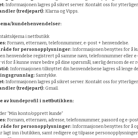
t:
Informasjonen lagres på sikret server. Kontakt oss for ytterlig
ndler (tredjepart):
Klarna og Vipps.
jema/kundehenvendelser:
taktskjema i nettbutikk
es:
Fornavn, etternavn, telefonnummer, e-post + henvendelse.
råde for personopplysninger:
Informasjonen benyttes for å ku
 en henvendelse registrert på samme navn, telefonnummer eller e-p
 vi for å kunne svare bedre på dine spørsmål, særlig dersom de er rel
tid:
Informasjonen tilknyttet din henvendelsene lagres så lenge de
ingsgrunnlag:
Samtykke.
t:
Informasjonen lagres på sikret server. Kontakt oss for ytterlig
ndler (tredjepart):
Gmail.
e av kundeprofil i nettbutikken:
er “Min konto/opprett kunde”
es:
Fornavn, etternavn, adresse, telefonnummer, passord og e-pos
råde for personopplysninger:
Informasjonen benyttes for å opp
ar lagt inn i butikken, samt redigere og tilpasse personopplysninger