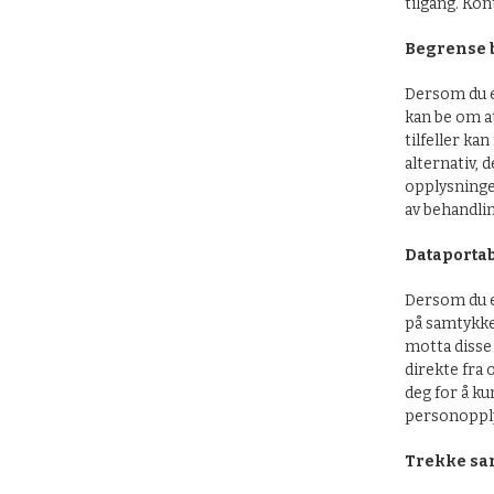
tilgang. Kon
Begrense 
Dersom du er
kan be om at
tilfeller ka
alternativ, 
opplysninge
av behandlin
Dataportabi
Dersom du e
på samtykke,
motta disse 
direkte fra 
deg for å ku
personopply
Trekke sa